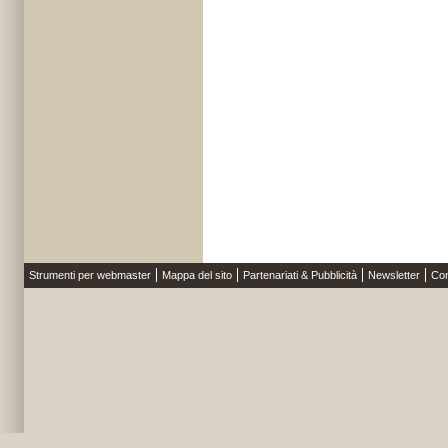
Strumenti per webmaster
Mappa del sito
Partenariati & Pubblicità
Newsletter
Con