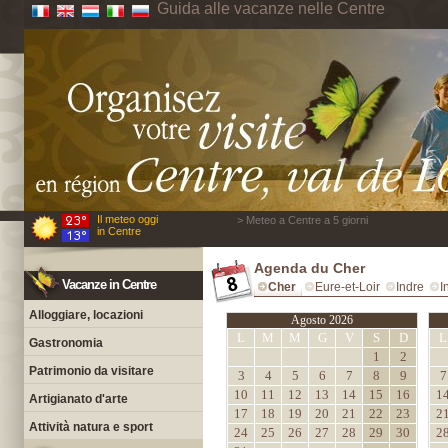
Guida alle vacanze nelle Centre
Il meteo oggi
> Meteo a Centre a 5 giorni
in Centre
Agenda du Cher
Vacanze in Centre
Cher
Eure-et-Loir
Indre
I
Alloggiare, locazioni
Agosto 2026
L
M
M
G
V
S
D
L
Gastronomia
1
2
Patrimonio da visitare
3
4
5
6
7
8
9
7
10
11
12
13
14
15
16
1
Artigianato d'arte
17
18
19
20
21
22
23
2
Attività natura e sport
24
25
26
27
28
29
30
2