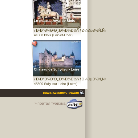
Le château royal de Blois
Ð·Ð°Ð¼ÐºÐ¸,Ð¼Ð¾Ð½ÑƒÐ¼ÐµÐ½Ñ‚Ñ‹
41000 Blois (Loir-et-Cher)
Château de Sully- sur- Loire
Ð·Ð°Ð¼ÐºÐ¸,Ð¼Ð¾Ð½ÑƒÐ¼ÐµÐ½Ñ‚Ñ‹
45600 Sully-sur-Loire (Loiret)
ваша администрация
> портал туризма