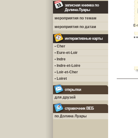
записная книжка по
Долина Луары
мероприятия по темам
E-
мероприятия по датам
интерактивные карты
• Cher
• Eure-et-Loir
• Indre
• Indre-et-Loire
• Loir-et-Cher
• Loiret
открытки
для друзей
справочник ВЕБ
по Долина Луары