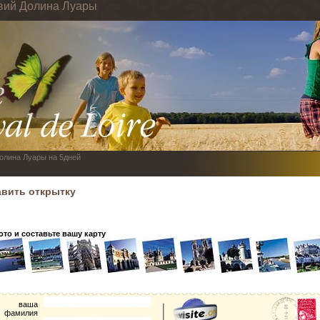
твий Долина Луары
Долина Луары на 5дней
авить открытку
то и составьте вашу карту
ваша
фамилия