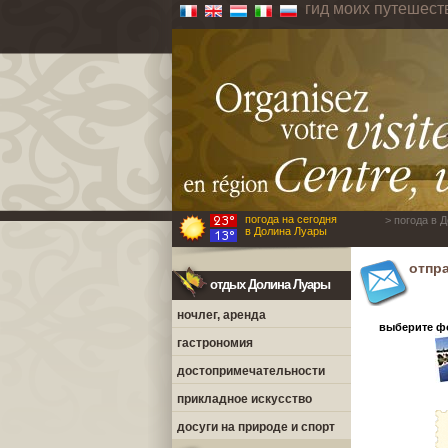
гид моих путешес
погода на сегодня
> погода в 
в Долина Луары
отпр
отдых Долина Луары
ночлег, аренда
выберите фо
гастрономия
достопримечательности
прикладное искусство
досуги на природе и спорт