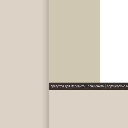
средства для Вебсайта
план сайта
партнерские 