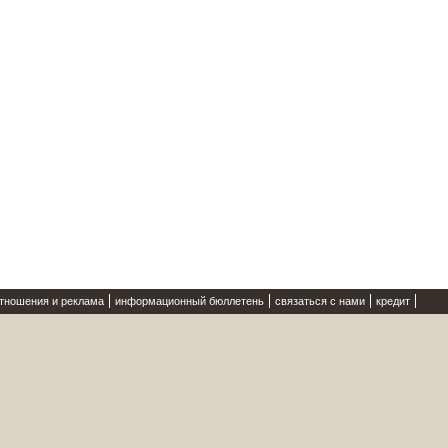
отношения и реклама
информационный бюллетень
связаться с нами
кредит