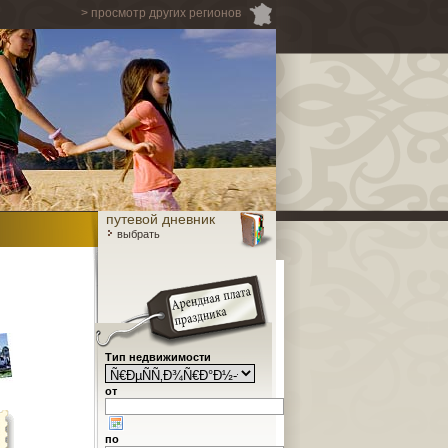
> просмотр других регионов
путевой дневник
выбрать
Тип недвижимости
от
по