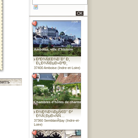
Amboise, ville d'histoire
Ð³Ð¾Ñ€Ð¾Ð´Ð° Ð¸
Ð¿Ð¾ÑÐµÐ»ÐºÐ¸
37400 Amboise (Indre-et-Loire)
Chambres d'hôtes de charme
Ð½Ð¾Ð¼ÐµÑ€Ð° Ð²
Ð¾Ñ‚ÐµÐ»ÑÑ…
37360 SemblanÃ§ay (Indre-et-
Loire)